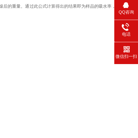
2为饱和表面干燥后的重量。通过此公式计算得出的结果即为样品的吸水率，
QQ咨询
电话
0731-58
微信扫一扫