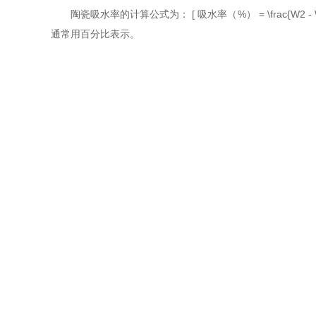
陶瓷吸水率的计算公式为： [ 吸水率（%） = \frac{W2 
通常用百分比表示。