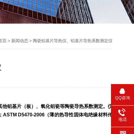
首页
>
新闻动态
> 陶瓷铝基片导热仪、铝基片导热系数测定仪
仪
QQ咨询
其他铝基片（板）、氧化铝瓷等陶瓷导热系数测定。仪
；
ASTM D5470-2006
（薄的热导性固体电绝缘材料传
电话
0731-58