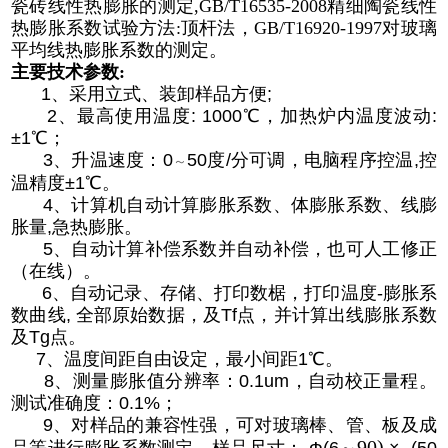
瓷砖线性热膨胀的测定,GB/T16535-2008精细陶瓷线性
热膨胀系数试验方法:顶杆法，GB/T16920-1997对玻璃
平均线热膨胀系数的测定。
主要技术参数:
1、采用立式、装卸样品方便;
2、最高使用温度: 1000℃，加热炉内温度波动:
±1℃；
3、升温速度：0
50度/分可调，电脑程序控温,控
～
温精度±1℃。
4、计算机自动计算膨胀系数、体膨胀系数、线膨
胀量,急热膨胀。
5、自动计算补偿系数并自动补偿，也可人工修正
（在线）。
6、自动记录、存储、打印数椐，打印温度-膨胀系
数曲线, 全部原始数据，及Tf点，并计算出线膨胀系数
及Tg点。
7、温度间距自由设定，最小间距
1℃。
8、测量膨胀值分辨率：0.1
um，自动校正量程。
测试准确度：0.1%；
9、
对样品的兼容性强，可对玻璃棒、管、板及成
90)