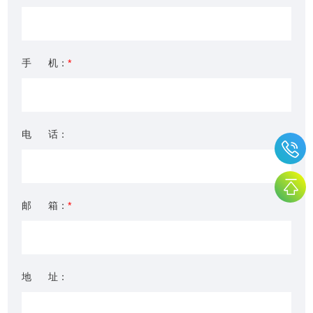
手 机：
*
电 话：
邮 箱：
*
地 址：