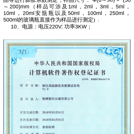
品等进行膨胀系数测定，样品尺寸：
Ф(6
～
× (50
～
20
0)
mm
（
样
品
可
涉及
1ml
，
2ml
，
3ml
，
5ml
，
10ml
，
20ml
安瓿瓶以及
50ml
，
100ml
，
250ml
，
500ml
的玻璃瓶
直接作为样品进行测定
)
；
10、电源：电压220V; 功率3KW；