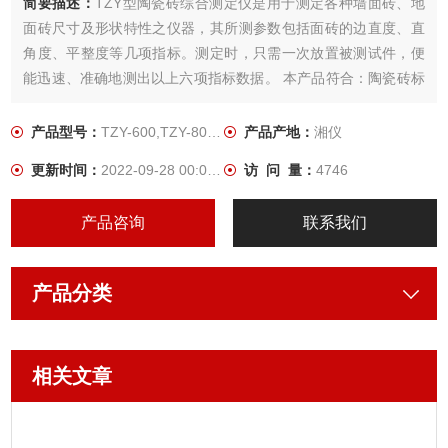
简要描述：
TZY型陶瓷砖综合测定仪是用于测定各种墙面砖、地
面砖尺寸及形状特性之仪器，其所测参数包括面砖的边直度、直
角度、平整度等几项指标。测定时，只需一次放置被测试件，便
能迅速、准确地测出以上六项指标数据。 本产品符合：陶瓷砖标
准,GB/T3810.2-2016《陶瓷砖－尺寸和表面质量的检验》的要
求。它是陶瓷砖生产厂家和质量检测部门理想的检测仪器。
产品型号：
TZY-600,TZY-800,TZY-1000
产品产地：
湘仪
更新时间：
2022-09-28 00:00:00
访 问 量：
4746
产品咨询
联系我们
产品分类
相关文章