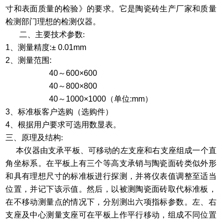
寸和表面质量的检验》的要求。它是陶瓷砖生产厂家和质量
检测部门理想的检测仪器。
二、主要技术参数:
1
、测量精度
:± 0.01mm
2
、测量范围
:
40
～
600×600
40
～
800×800
40
～
1000×1000
（单位
:mm
）
3
、标准板客户选购（选购件）
4
、根据用户要求可选用数显表。
三、原理及结构:
本仪器由支承平板、可移动的左支座和右支座组成一个直
角坐标系。在平板上有三个等高支承销与陶瓷面砖类似外形
和具有理想尺寸的标准板进行探测，并将仪表值调整至适当
位置，并记下该示值。然后，以被测陶瓷面砖取代标准板，
在不移动测量点的情况下，分别测出六项指标参数。左、右
支座及中心测量支座可在平板上作平行移动，组成不同位置