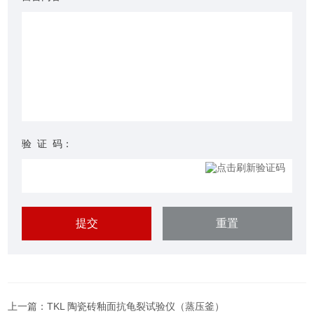
验 证 码：
上一篇：
TKL 陶瓷砖釉面抗龟裂试验仪（蒸压釜）