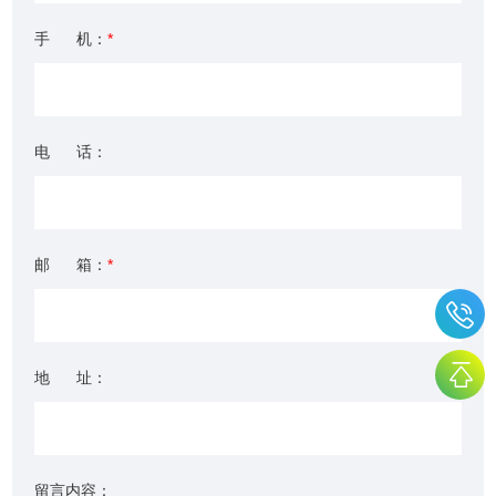
手 机：
*
电 话：
邮 箱：
*
地 址：
留言内容：