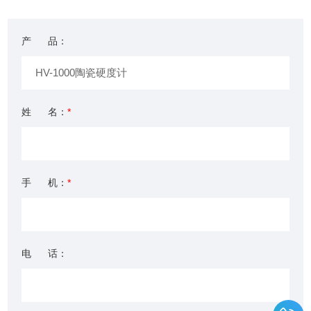
产 品：
姓 名：
*
手 机：
*
电 话：