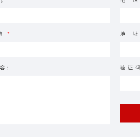
机：
*
电 话
箱：
*
地 址
容：
验 证 