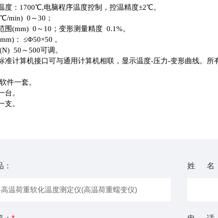
温度：1700℃,电脑程序温度控制，控温精度±2℃。
/min) 0～30；
围(mm) 0～10；变形测量精度 0.1%。
m)： ≤Ф50×50 。
N) 50～500可调。
标准计算机接口可与通用计算机相联，显示温度-压力-变形曲线。
,软件一套。
一台。
一支。
品：
姓 名