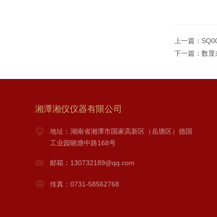
上一篇：
SQ
下一篇：
数显
湘潭湘仪仪器有限公司
地址：湖南省湘潭市国家高新区（岳塘区）德国
工业园晓塘中路168号
邮箱：130732189@qq.com
传真：0731-58562768