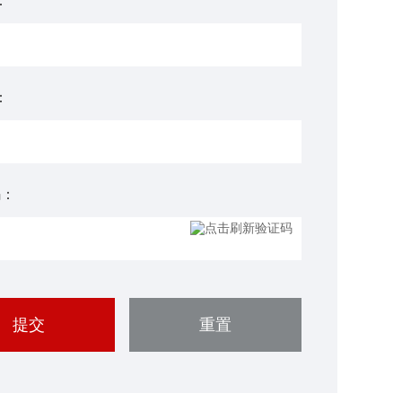
：
：
码：