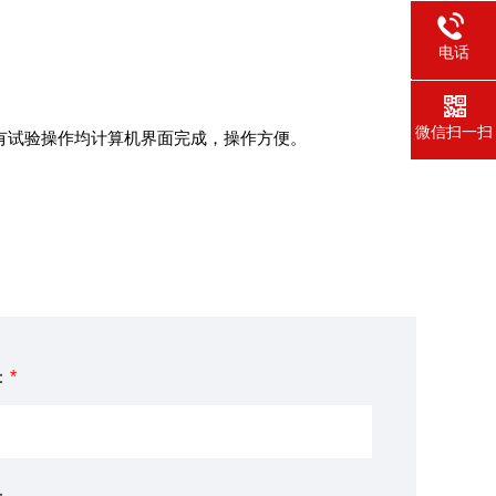
电话
0731-58
微信扫一扫
所有试验操作均计算机界面完成，操作方便。
：
*