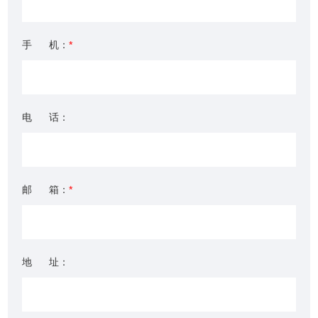
手 机：
*
电 话：
邮 箱：
*
地 址：