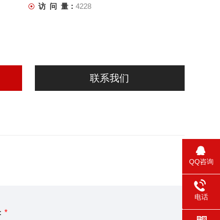
访 问 量：
4228
联系我们
QQ咨询
电话
：
*
0731-58