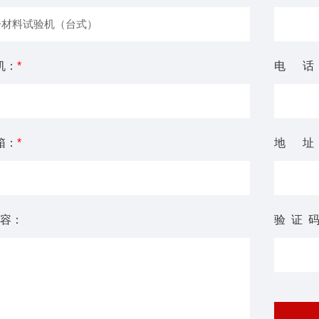
机：
*
电 话
箱：
*
地 址
容：
验 证 