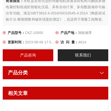
简要描述：
本机是采用先进的伺服电机调速加荷机构与触摸屏微
电脑控制组成的智能化仪器。具有自动计算、多组数据储存与输
出等功能。满足GB/T3810.4-2016/ISO10545-4:2014《陶瓷砖试
验方法-断裂模数和破坏强度的测定》，也适用于测量工程陶瓷、
电瓷、日用陶瓷、陶管、砖瓦制品的抗折强度、抗压强度、弹性
模量测试之用。更换夹具还可以用于测定耐破性能等参数。 适用
产品型号：
CKZ-10000
产品产地：
湖南湘潭
JC746-1999《混凝土瓦承载力试验》，GB/T9772-1996《石棉
更新时间：
2023-08-06 17:56:54
访 问 量：
4614
水泥波瓦及脊瓦抗折试验》，GB/T9966.1-2001《天然饰面石材
抗折试验》，GB/T7019-1997《纤维水泥制品抗折试验》，
产品咨询
联系我们
GB/T9775-1999《纸面石膏板抗折试验》。
产品分类
相关文章