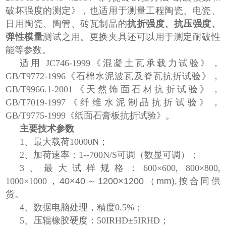
破坏强度的测定》，也适用于测量工程陶瓷、电瓷、
日用陶瓷、陶管、砖瓦制品的
抗折强度、抗压强度、
弹性模量
测试之用。更换夹具还可以用于测定耐破性
能等参数。
适用 JC746-1999《混凝土瓦承载力试验》，
GB/T9772-1996《石棉水泥波瓦及脊瓦抗折试验》，
GB/T9966.1-2001《天然饰面石材抗折试验》，
GB/T7019-1997《纤维水泥制品抗折试验》，
GB/T9775-1999《纸面石膏板抗折试验》。
主要技术参数
1、
最大载荷
10000N；
2、
加荷速率：
1--700N/S可调（数显可调）；
3、
最大试样规格：
600×600, 800×800,
1000×1000，
40×40～1200×1200（mm),
按合同供
货。
4、
数据电脑处理，精度
0.5%；
5、
压辊橡胶硬度：
50IRHD±5IRHD；