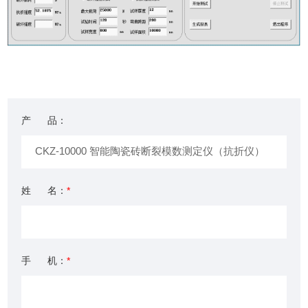
产 品：
姓 名：
*
手 机：
*