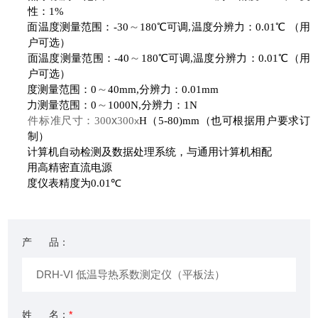
性：
1%
～
2.
热面温度测量范围：
-30
180
℃可调
,
温度分辨力：
0.01
℃ （用
户可选）
～
3.
冷面温度测量范围：
-40
180
℃可调
,
温度分辨力：
0.01
℃（用
户可选）
～
4.
厚度测量范围：
0
40mm,
分辨力：
0.01mm
～
5.
压力测量范围：
0
1000N,
分辨力：
1N
x
6.
试件标准尺寸：
300
300
x
H
（
5
-80)mm
（也可根据用户要求订
制）
7.
全计算机自动检测及数据处理系统，与通用计算机相配
8.
采用高精密直流电源
9.
温度仪表精度为
0.01
℃
产 品：
姓 名：
*