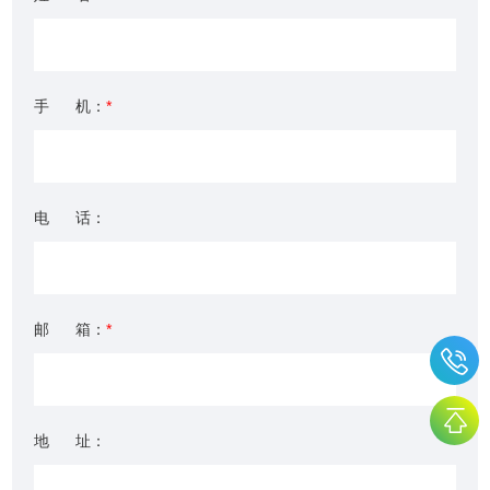
手 机：
*
电 话：
邮 箱：
*
地 址：