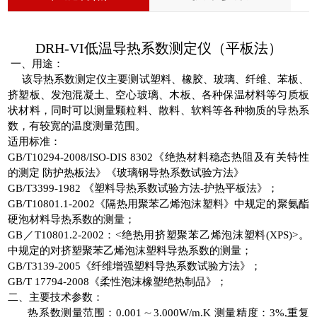
DRH-VI低温导热系数测定仪（平板法）
一、用途：
该导热系数测定仪主要测试塑料、橡胶、玻璃、纤维、苯板、
挤塑板、发泡混凝土、空心玻璃、木板、各种保温材料等匀质板
状材料，同时可以测量颗粒料、散料、软料等各种物质的导热系
数，有较宽的温度测量范围。
适用标准：
GB/T10294-2008/ISO-DIS 8302
《绝热材料稳态热阻及有关特性
的测定 防护热板法》《玻璃钢导热系数试验方法》
GB/T3399-1982
《塑料导热系数试验方法
-
护热平板法》；
GB/T10801.1-2002
《隔热用聚苯乙烯泡沫塑料》中规定的聚氨酯
硬泡材料导热系数的测量；
GB
／
T10801.2-2002
：
<
绝热用挤塑聚苯乙烯泡沫塑料
(XPS)>
。
中规定的对挤塑聚苯乙烯泡沫塑料导热系数的测量；
GB/T3139-2005
《纤维增强塑料导热系数试验方法》；
GB/T 17794-2008
《柔性泡沫橡塑绝热制品》；
二、主要技术参数：
～
1.
导热系数测量范围：
0.001
3.000W/m.K
测量精度：
3%,
重复