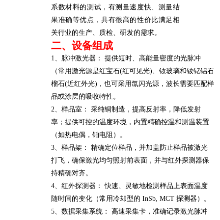
系数材料的测试，有测量速度快、测量结
果准确等优点，
具有
很高
的性价比满足相
关行业的生产、质检、研发的需求
。
二、
设备
组成
1、脉冲激光器： 提供短时、高能量密度的光脉冲
（
常用
激光源是红宝石
(红可见光)、钕玻璃和钕钇
铝
石
榴石
(近红外光)
，
也可采用氙闪光源
，
波长需要匹配样
品或涂层的吸收特性。
2、样品室：
采纯铜制造，提高反射率，降低发射
率；
提供可控的温度环境，内置精确控温和测温装置
（如热电偶
，铂电阻
）。
3、样品架： 精确定位样品，
并加盖防止样品被激光
打飞，
确保激光均匀照射前表面，并与红外探测器保
持精确对齐。
4、红外探测器： 快速、灵敏地检测样品
上
表面温度
随时间的变化（常用冷却
型
的
InSb, MCT 探测器）
。
5、数据采集系统： 高速采集卡，准确记录激光脉冲