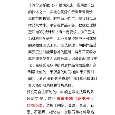
计算导热系数（λ）最为先进、应用最广泛
的技术之一。其核心优势在于测量速度快、
温度范围极宽、材料适用性广、非接触以及
样品尺寸小。尽管在样品制备、数据处理模
型和λ的间接计算上有一定要求，但它已成
为材料科学研究、工业质量控制中不可或缺
的热物性测试工具。测试原理：薄的样品受
高强度短时能量脉冲的照射，样品正面吸收
脉冲能量使背面温度升高，记录背面 温度变
化，在接受光脉冲照射后样品背面温度升高
到最大值的一半所需的时间(也叫半升温时
间），通过 专用数学模型利用计算机快速计
算其热扩散系数和导热系数。
我公司自主研制的LDR 瞬态激光法导热系
数测定仪，获得
国家专利（证书号：
13751552)
。
适用
于陶瓷、金属、
合金、
石
墨、石墨烯、碳化硅
、
金刚石
等
材料
导热