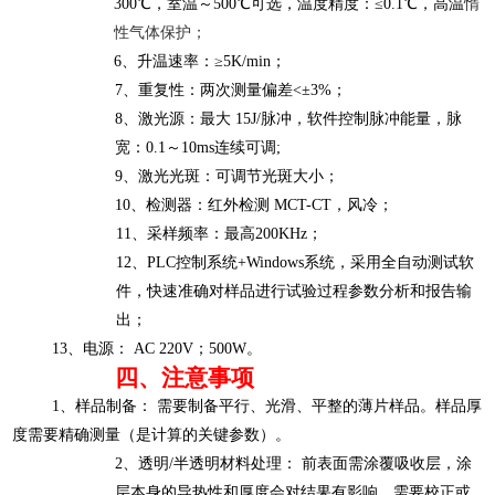
300
℃
，
室温～
500
℃
可选，
温度精度：
≤0.1℃
，
高温
惰
性气体
保护；
6
、升温速率
：
≥5K/min；
7
、重复性：两次测量偏差
<±3%；
8
、激光源：最大
15J/脉冲，软件控制脉冲能量，脉
宽：0.1～10ms
连续可调
;
9、
激光
光
斑
：
可调
节光斑大小；
10
、检测器：红外检测
MCT
-CT
，风冷；
11
、采样频率：
最高
200
KHz；
12
、
PLC控制系统+Windows系统，
采用
全
自动测试软
件，快速准确对样
品进行试验过程参数分析和报告输
出；
13、电源：
AC
220V；500W。
四、
注意事项
1、
‌样品
制备
：
‌ 需要制备平行、光滑、平整的薄片样品。样品厚
度需要精确测量（是计算的关键参数）。
2、
‌透明/半透明材料处理：‌ 前表面需涂覆吸收层，涂
层本身的导热性和厚度会对结果有影响，需要校正或