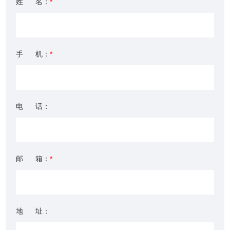
姓 名：
*
手 机：
*
电 话：
邮 箱：
*
地 址：