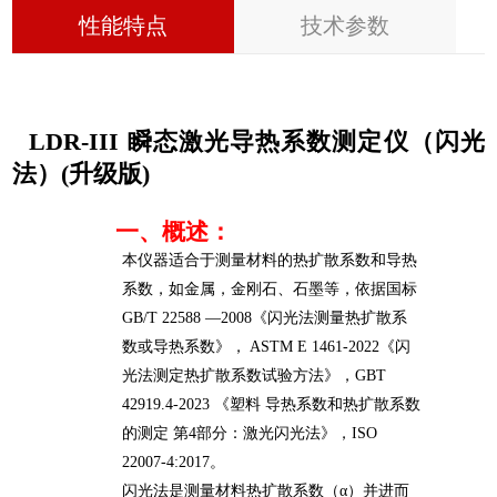
性能特点
技术参数
LDR-
III
瞬态激光导热系数测定仪（闪光
法）(升级版)
一、概述：
本仪器适合于测量
材料的热扩散系数和导热
系数，如金属，
金刚石、
石墨等，依据国标
GB/T 22588 —2008《闪光法测量热扩散系
数或导热系数》， ASTM E 1461-
2022
《闪
光法测定热扩散系数试验方法》
，
GBT
42919.4-2023
《塑料 导热系数和热扩散系数
的测定 第4部分：激光闪光法》
，
‌ISO
22007-4:2017
。
闪光法是测量材料热扩散系数（α）并进而