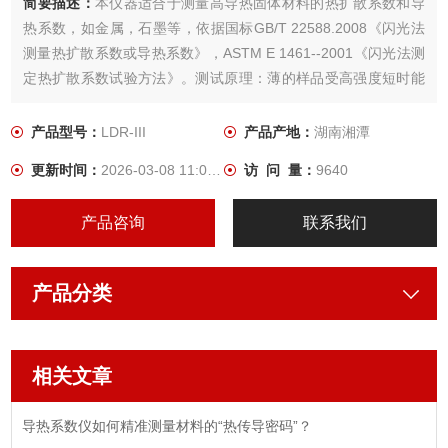
简要描述：
本仪器适合于测量高导热固体材料的热扩散系数和导
热系数，如金属，石墨等，依据国标GB/T 22588.2008《闪光法
测量热扩散系数或导热系数》，ASTM E 1461--2001《闪光法测
定热扩散系数试验方法》。测试原理：薄的样品受高强度短时能
量脉冲的照射，样品正面吸收脉冲能量使背面温度升高，记录背
面温度变化，在接受光脉冲照射后样品背面温度升高到最大值的
产品型号：
LDR-III
产品产地：
湖南湘潭
一半所需的时间(也叫半升温时间），通过专用数学模型利用计算
更新时间：
2026-03-08 11:01:34
访 问 量：
9640
机快速计算其热扩散系数和导热系数l。
产品咨询
联系我们
产品分类
相关文章
导热系数仪如何精准测量材料的“热传导密码”？