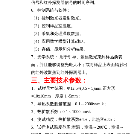
信号和红外探测器信号的时间序列。
6、控制系统与软件：
（
1）控制激光器发射
激光
。
（
2）控制样品室温度。
（
3）采集和处理温度数据。
（
4）应用数学模型计算α和λ。
（
5）存储、显示和分析结果。
7、光学系统： 用于引导、聚焦激光束到样品前表
面
，并且能够调整光斑大小；
或将
样品上
表面辐射
出
的红外波
聚焦到红外探测器上。
三
、主要技术参数：
Φ
×
1、试样尺寸范围：
12
.5
(0.
5
～
5)mm,正方形
=10x10mm，厚度
1
~
5
mm；
2、导热系数测量范围：0.1～2000w/m.k；
3、热扩散系数：0.1～1000mm²/s；
4
、测试精度：热扩散系数
±4%，
比热容
±
5
%；
5
、试样测试温度范围
:室温
，
室温～
200
℃
，
室温～