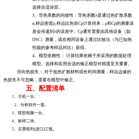
选择合适涂层。
3、
‌导热系数的间接性：‌导热系数λ是通过
热扩散系数
α,
样品密度
ρ,
样品比热容
Cp计算得来
；
ρ和Cp的测量误
差会传递到λ的误差中。Cp通常需要由其他设备（如
DSC）测量，或在相同设备上通过比较法（与已知热
性能的参考样品对比）获得。
4、
‌模型依赖性：‌ 计算结果依赖于所采用的数据处理
模型。选择和应用合适的修正模型对精度至关重要。
‌ 径向热损失：‌ 对于低热扩散材料或长时间测量，样品边缘的
热损失不可忽略，需要在模型中修正。
五、配置清单
1、主机一台。
2、分析软件一套。
3、联想电脑一台。
4、标样
二
块。
5、石墨喷剂(进口)三瓶
。